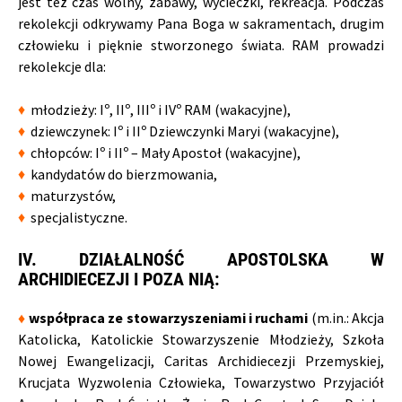
jest też czas wolny, zabawy, wycieczki, rekreacja. Podczas
rekolekcji odkrywamy Pana Boga w sakramentach, drugim
człowieku i pięknie stworzonego świata. RAM prowadzi
rekolekcje dla:
♦
młodzieży: Iº, IIº, IIIº i IVº RAM (wakacyjne),
♦
dziewczynek: Iº i IIº Dziewczynki Maryi (wakacyjne),
♦
chłopców: Iº i IIº – Mały Apostoł (wakacyjne),
♦
kandydatów do bierzmowania,
♦
maturzystów,
♦
specjalistyczne.
IV. DZIAŁALNOŚĆ APOSTOLSKA W
ARCHIDIECEZJI I POZA NIĄ:
♦
współpraca ze stowarzyszeniami i ruchami
(m.in.: Akcja
Katolicka, Katolickie Stowarzyszenie Młodzieży, Szkoła
Nowej Ewangelizacji, Caritas Archidiecezji Przemyskiej,
Krucjata Wyzwolenia Człowieka, Towarzystwo Przyjaciół