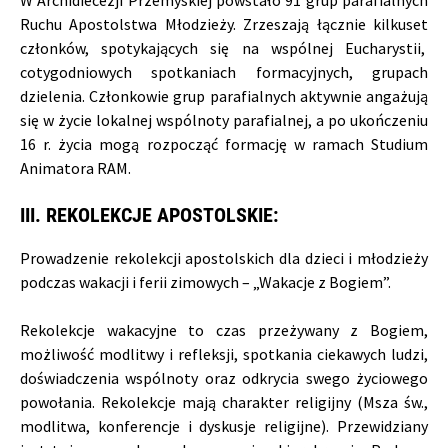
W Archidiecezji Przemyskiej powstało 91 grup parafialnych
Ruchu Apostolstwa Młodzieży. Zrzeszają łącznie kilkuset
członków, spotykających się na wspólnej Eucharystii,
cotygodniowych spotkaniach formacyjnych, grupach
dzielenia. Członkowie grup parafialnych aktywnie angażują
się w życie lokalnej wspólnoty parafialnej, a po ukończeniu
16 r. życia mogą rozpocząć formację w ramach Studium
Animatora RAM.
III. REKOLEKCJE APOSTOLSKIE:
Prowadzenie rekolekcji apostolskich dla dzieci i młodzieży
podczas wakacji i ferii zimowych – „Wakacje z Bogiem”.
Rekolekcje wakacyjne to czas przeżywany z Bogiem,
możliwość modlitwy i refleksji, spotkania ciekawych ludzi,
doświadczenia wspólnoty oraz odkrycia swego życiowego
powołania. Rekolekcje mają charakter religijny (Msza św.,
modlitwa, konferencje i dyskusje religijne). Przewidziany