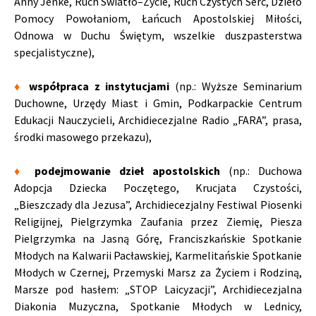
Anny Jenke, Ruch Światło–Życie, Ruch Czystych Serc, Dzieło
Pomocy Powołaniom, Łańcuch Apostolskiej Miłości,
Odnowa w Duchu Świętym, wszelkie duszpasterstwa
specjalistyczne),
♦
współpraca z instytucjami
(np.: Wyższe Seminarium
Duchowne, Urzędy Miast i Gmin, Podkarpackie Centrum
Edukacji Nauczycieli, Archidiecezjalne Radio „FARA”, prasa,
środki masowego przekazu),
♦
podejmowanie dzieł apostolskich
(np.: Duchowa
Adopcja Dziecka Poczętego, Krucjata Czystości,
„Bieszczady dla Jezusa”, Archidiecezjalny Festiwal Piosenki
Religijnej, Pielgrzymka Zaufania przez Ziemię, Piesza
Pielgrzymka na Jasną Górę, Franciszkańskie Spotkanie
Młodych na Kalwarii Pacławskiej, Karmelitańskie Spotkanie
Młodych w Czernej, Przemyski Marsz za Życiem i Rodziną,
Marsze pod hasłem: „STOP Laicyzacji”, Archidiecezjalna
Diakonia Muzyczna, Spotkanie Młodych w Lednicy,