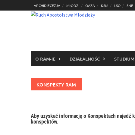
Skip
ARCHIDIECEZJA
MŁODZI
OAZA
KSM
LSO
SNE
to
content
O RAM-IE
DZIAŁALNOŚĆ
STUDIUM
KONSPEKTY RAM
Aby uzyskać informację o Konspektach najedź k
konspektów.