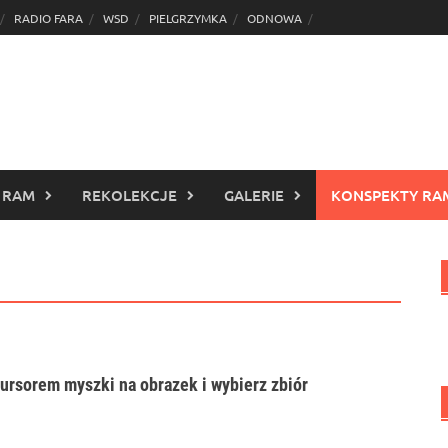
RADIO FARA
WSD
PIELGRZYMKA
ODNOWA
 RAM
REKOLEKCJE
GALERIE
KONSPEKTY RA
ursorem myszki na obrazek i wybierz zbiór