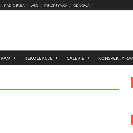
RADIO FARA
WSD
PIELGRZYMKA
ODNOWA
 RAM
REKOLEKCJE
GALERIE
KONSPEKTY RA