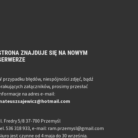
STRONA ZNAJDUJE SIĘ NA NOWYM
SERWERZE
 przypadku błędów, niespójności zdjęć, bądź
rakujących załączników, prosimy przesłać
nformacje na adres e-mail:
mateuszsajewicz@hotmail.com
l. Fredry 5/8 37-700 Przemyśl
el. 536 318 933, e-mail: ram.przemysl@gmail.com
iuro jest czynne od 4 maja do 30 września.