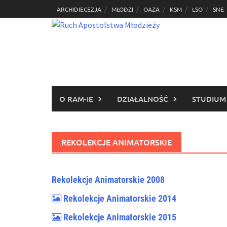
Skip
ARCHIDIECEZJA
MŁODZI
OAZA
KSM
LSO
SNE
to
content
O RAM-IE
DZIAŁALNOŚĆ
STUDIUM
REKOLEKCJE ANIMATORSKIE
Rekolekcje Animatorskie 2008
Rekolekcje Animatorskie 2014
Rekolekcje Animatorskie 2015