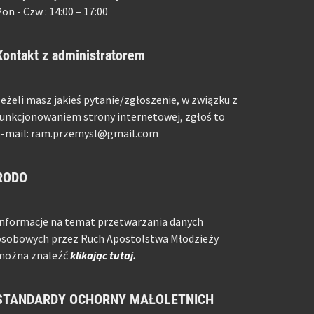
on - Czw : 14:00 – 17:00
Kontakt z administratorem
eżeli masz jakieś pytanie/zgłoszenie, w związku z
unkcjonowaniem strony internetowej, zgłoś to
e-mail: ram.przemysl@gmail.com
RODO
Informacje na temat przetwarzania danych
osobowych przez Ruch Apostolstwa Młodzieży
można znaleźć
klikając tutaj.
STANDARDY OCHORNY MAŁOLETNICH