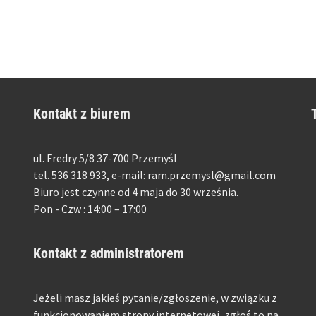
Kontakt z biurem
ul. Fredry 5/8 37-700 Przemyśl
tel. 536 318 933, e-mail: ram.przemysl@gmail.com
Biuro jest czynne od 4 maja do 30 września.
Pon - Czw : 14:00 – 17:00
Kontakt z administratorem
Jeżeli masz jakieś pytanie/zgłoszenie, w związku z
funkcjonowaniem strony internetowej, zgłoś to na