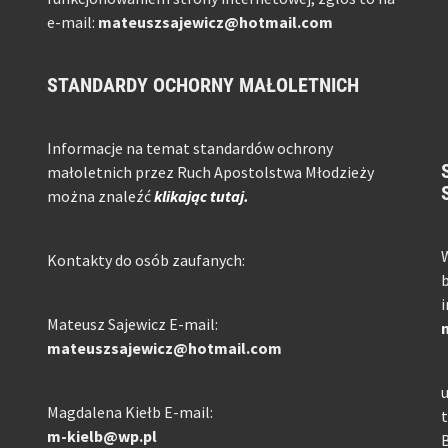
e-mail:
mateuszsajewicz@hotmail.com
STANDARDY OCHORNY MAŁOLETNICH
Informacje na temat standardów ochrony
małoletnich przez Ruch Apostolstwa Młodzieży
można znaleźć
klikając tutaj.
W
Kontakty do osób zaufanych:
b
i
Mateusz Sajewicz E-mail:
mateuszsajewicz@hotmail.com
u
Magdalena Kiełb E-mail:
t
m-kielb@wp.pl
B