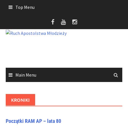
Skip
Top Menu
to
content
Main Menu
KRONIKI
Początki RAM AP – lata 80