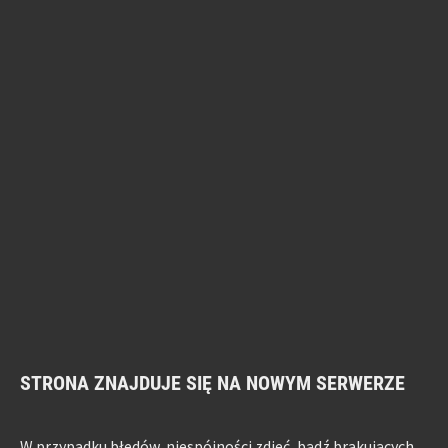
STRONA ZNAJDUJE SIĘ NA NOWYM SERWERZE
W przypadku błędów, niespójności zdjęć, bądź brakujących