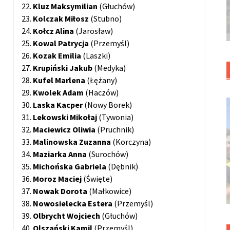
22.
Kluz
Maksymilian
(Głuchów)
23.
Kolczak Miłosz
(Stubno)
24.
Kołcz Alina
(Jarosław)
25.
Kowal Patrycja
(Przemyśl)
26.
Kozak Emilia
(Laszki)
27.
Krupiński Jakub
(Medyka)
28.
Kufel Marlena
(Łężany)
29.
Kwolek
Adam
(Haczów)
30.
Laska Kacper
(Nowy Borek)
31.
Lekowski
Mikołaj
(Tywonia)
32.
Maciewicz Oliwia
(Pruchnik)
33.
Malinowska
Zuzanna
(Korczyna)
34.
Maziarka Anna
(Surochów)
35.
Michońska Gabriela
(Dębnik)
36.
Moroz Maciej
(Święte)
37.
Nowak Dorota
(Małkowice)
38.
Nowosielecka Estera
(Przemyśl)
39.
Olbrycht
Wojciech
(Głuchów)
40.
Olszański Kamil
(Przemyśl)