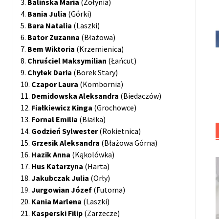
3.
Balińska Maria
(Żołynia)
4.
Bania Julia
(Górki)
5.
Bara Natalia
(Laszki)
6.
Bator Zuzanna
(Błażowa)
7.
Bem Wiktoria
(Krzemienica)
8.
Chruściel Maksymilian
(Łańcut)
9.
Chyłek Daria
(Borek Stary)
10.
Czapor Laura
(Kombornia)
11.
Demidowska Aleksandra
(Biedaczów)
12.
Fiałkiewicz Kinga
(Grochowce)
13.
Fornal Emilia
(Białka)
14.
Godzień Sylwester
(Rokietnica)
15.
Grzesik Aleksandra
(Błażowa Górna)
16.
Hazik Anna
(Kąkolówka)
17.
Hus Katarzyna
(Harta)
18.
Jakubczak Julia
(Orły)
19.
Jurgowian Józef
(Futoma)
20.
Kania Marlena
(Laszki)
21.
Kasperski Filip
(Zarzecze)