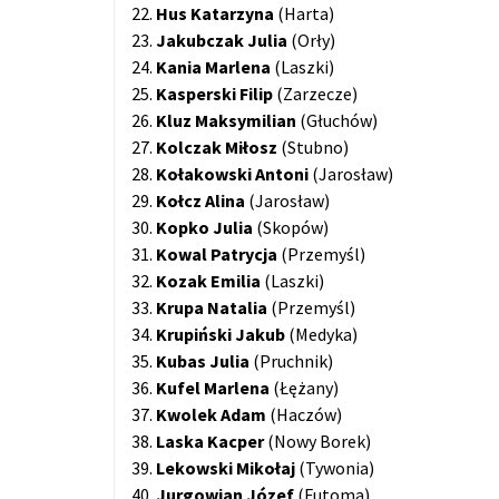
22.
Hus Katarzyna
(Harta)
23.
Jakubczak Julia
(Orły)
24.
Kania Marlena
(Laszki)
25.
Kasperski Filip
(Zarzecze)
26.
Kluz
Maksymilian
(Głuchów)
27.
Kolczak Miłosz
(Stubno)
28.
Kołakowski Antoni
(Jarosław)
29.
Kołcz Alina
(Jarosław)
30.
Kopko Julia
(Skopów)
31.
Kowal Patrycja
(Przemyśl)
32.
Kozak Emilia
(Laszki)
33.
Krupa Natalia
(Przemyśl)
34.
Krupiński Jakub
(Medyka)
35.
Kubas Julia
(Pruchnik)
36.
Kufel Marlena
(Łężany)
37.
Kwolek
Adam
(Haczów)
38.
Laska Kacper
(Nowy Borek)
39.
Lekowski
Mikołaj
(Tywonia)
40.
Jurgowian Józef
(Futoma)