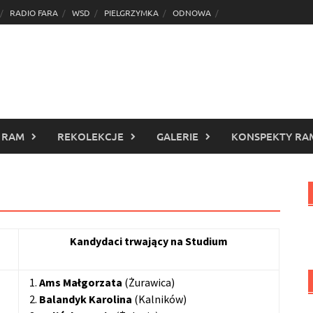
RADIO FARA
WSD
PIELGRZYMKA
ODNOWA
 RAM
REKOLEKCJE
GALERIE
KONSPEKTY RA
Kandydaci trwający na Studium
1.
Ams Małgorzata
(Żurawica)
2.
Balandyk Karolina
(Kalników)