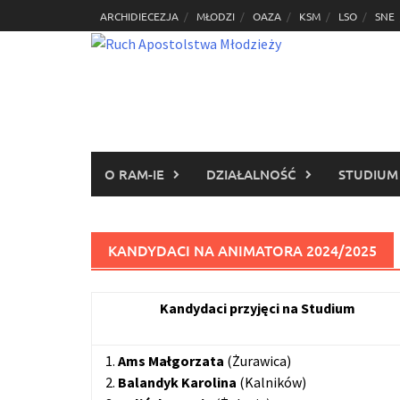
Skip
ARCHIDIECEZJA
MŁODZI
OAZA
KSM
LSO
SNE
to
content
O RAM-IE
DZIAŁALNOŚĆ
STUDIUM
KANDYDACI NA ANIMATORA 2024/2025
Kandydaci przyjęci na Studium
1.
Ams Małgorzata
(Żurawica)
2.
Balandyk Karolina
(Kalników)