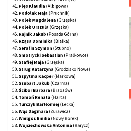
41.
Plęs Klaudia
(Albigowa)
42.
Podolak Maja
(Pruchnik)
43.
Polek Magdalena
(Grzęska)
44.
Polek Urszula
(Grzęska)
45.
Rajnik Jakub
(Posada Górna)
46.
Rząsa Dominika
(Białka)
47.
Serafin Szymon
(Stubno)
48.
Smotrycki Sebastian
(Prałkowce)
49.
Stafiej
Maja
(Grzęska)
50.
Strug
Katarzyna
(Grodzisko Nowe)
51.
Szpytma
Kacper
(Markowa)
52.
Szubart Jakub
(Czarma)
53.
Ścibor
Barbara
(Brzozów)
54.
Tomoń Renata
(Harta)
55.
Turczyk
Bartłomiej
(Lecka)
56.
Wąs Dagmara
(Żurawica)
57.
Wielgos Emilia
(Nowy Borek)
58.
Wojciechowska Antonina
(Barycz)