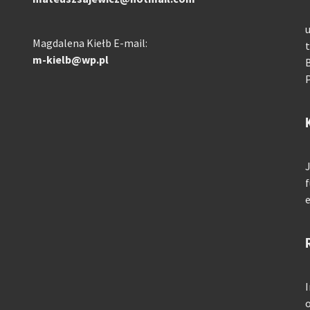
u
Magdalena Kiełb E-mail:
t
m-kielb@wp.pl
B
P
J
f