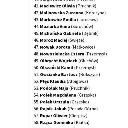
41.
Maciewicz Oliwia
(Pruchnik)
42.
Malinowska
Zuzanna
(Korczyna)
43.
Markowicz Emilia
(Jarosław)
44.
Maziarka Anna
(Surochów)
45.
Michońska Gabriela
(Dębnik)
46.
Moroz Maciej
(Święte)
47.
Nowak Dorota
(Małkowice)
48.
Nowosielecka Estera
(Przemyśl)
49.
Olbrycht
Wojciech
(Głuchów)
50.
Olszański Kamil
(Przemyśl)
51.
Owsianka Bartosz
(Rokszyce)
52.
Plęs Klaudia
(Albigowa)
53.
Podolak Maja
(Pruchnik)
54.
Polek Magdalena
(Grzęska)
55.
Polek Urszula
(Grzęska)
56.
Rajnik Jakub
(Posada Górna)
57.
Rupar Oliwier
(Cierpisz)
58.
Rząsa Dominika
(Białka)