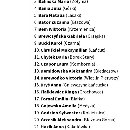
3.
Balińska Maria
(Żołynia)
4.
Bania Julia
(Górki)
5.
Bara Natalia
(Laszki)
6.
Bator Zuzanna
(Błażowa)
7.
Bem Wiktoria
(Krzemienica)
8.
Brewczyńska Gabriela
(Grzęska)
9.
Bucki Karol
(Czarna)
10.
Chruściel Maksymilian
(Łańcut)
11.
Chyłek Daria
(Borek Stary)
12.
Czapor Laura
(Kombornia)
13.
Demidowska Aleksandra
(Biedaczów)
14.
Derewońko Victoria
(Wietlin Pierwszy)
15.
Dryś Anna
(Gniewczyna Łańcucka)
16.
Fiałkiewicz Kinga
(Grochowce)
17.
Fornal Emilia
(Białka)
18.
Gajewska Amelia
(Medyka)
19.
Godzień Sylwester
(Rokietnica)
20.
Grzesik Aleksandra
(Błażowa Górna)
21.
Hazik Anna
(Kąkolówka)