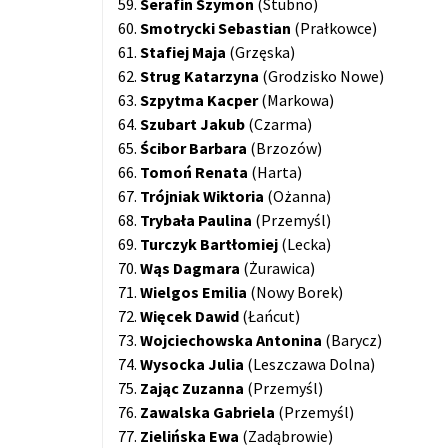
59.
Serafin Szymon
(Stubno)
60.
Smotrycki Sebastian
(Prałkowce)
61.
Stafiej
Maja
(Grzęska)
62.
Strug
Katarzyna
(Grodzisko Nowe)
63.
Szpytma
Kacper
(Markowa)
64.
Szubart Jakub
(Czarma)
65.
Ścibor
Barbara
(Brzozów)
66.
Tomoń Renata
(Harta)
67.
Trójniak Wiktoria
(Ożanna)
68.
Trybała Paulina
(Przemyśl)
69.
Turczyk
Bartłomiej
(Lecka)
70.
Wąs Dagmara
(Żurawica)
71.
Wielgos Emilia
(Nowy Borek)
72.
Więcek Dawid
(Łańcut)
73.
Wojciechowska Antonina
(Barycz)
74.
Wysocka Julia
(Leszczawa Dolna)
75.
Zając Zuzanna
(Przemyśl)
76.
Zawalska Gabriela
(Przemyśl)
77.
Zielińska Ewa
(Zadąbrowie)