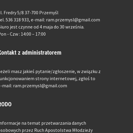
l. Fredry 5/8 37-700 Przemyśl
el. 536 318 933, e-mail: ram.przemysl@gmail.com
iuro jest czynne od 4 maja do 30 września.
on - Czw : 14:00 – 17:00
Kontakt z administratorem
eżeli masz jakieś pytanie/zgłoszenie, w związku z
unkcjonowaniem strony internetowej, zgłoś to
e-mail: ram.przemysl@gmail.com
RODO
Informacje na temat przetwarzania danych
osobowych przez Ruch Apostolstwa Młodzieży