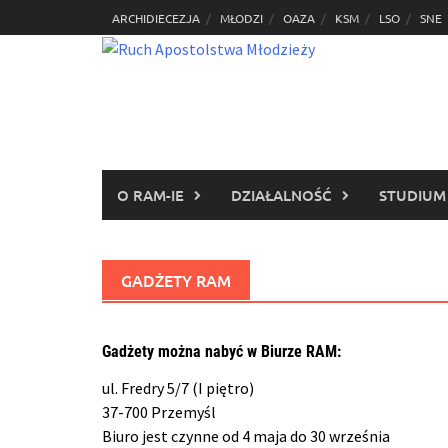
Skip
ARCHIDIECEZJA
MŁODZI
OAZA
KSM
LSO
SNE
to
content
O RAM-IE
DZIAŁALNOŚĆ
STUDIUM
GADŻETY RAM
Gadżety można nabyć w Biurze RAM:
ul. Fredry 5/7 (I piętro)
37-700 Przemyśl
Biuro jest czynne od 4 maja do 30 września