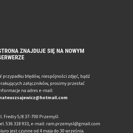
STRONA ZNAJDUJE SIĘ NA NOWYM
SERWERZE
 przypadku błędów, niespójności zdjęć, bądź
rakujących załączników, prosimy przesłać
nformacje na adres e-mail:
mateuszsajewicz@hotmail.com
l. Fredry 5/8 37-700 Przemyśl
el. 536 318 933, e-mail: ram.przemysl@gmail.com
iuro jest czynne od 4 maja do 30 września.