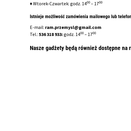
00
00
♦ Wtorek-Czwartek: godz. 14
– 17
Istnieje możliwość zamówienia mailowego lub telefo
E-mail:
ram.przemysl@gmail.com
00
00
Tel.:
536 318 933:
godz. 14
– 17
Nasze gadżety będą również dostępne na