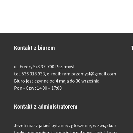
Kontakt z biurem
ul. Fredry 5/8 37-700 Przemyśl
tel. 536 318 933, e-mail: ram.przemysl@gmail.com
Biuro jest czynne od 4 maja do 30 września.
Pon - Czw : 14:00 – 17:00
Kontakt z administratorem
Jeżeli masz jakieś pytanie/zgłoszenie, w związku z
funkcjonowaniem strony internetowej, zgłoś to na