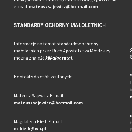
e-mail:
mateuszsajewicz@hotmail.com
STANDARDY OCHORNY MAŁOLETNICH
Informacje na temat standardów ochrony
małoletnich przez Ruch Apostolstwa Młodzieży
można znaleźć
klikając tutaj.
W
Kontakty do osób zaufanych:
b
i
Mateusz Sajewicz E-mail:
mateuszsajewicz@hotmail.com
u
Magdalena Kiełb E-mail:
t
m-kielb@wp.pl
B