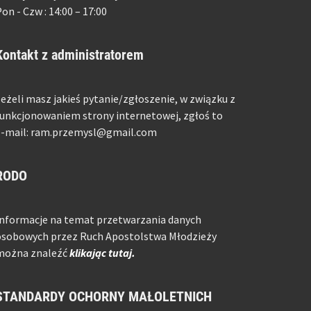
on - Czw : 14:00 – 17:00
Kontakt z administratorem
eżeli masz jakieś pytanie/zgłoszenie, w związku z
unkcjonowaniem strony internetowej, zgłoś to
e-mail: ram.przemysl@gmail.com
RODO
Informacje na temat przetwarzania danych
osobowych przez Ruch Apostolstwa Młodzieży
można znaleźć
klikając tutaj.
STANDARDY OCHORNY MAŁOLETNICH