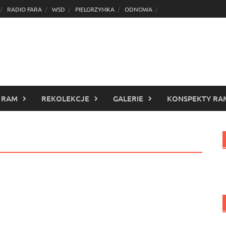
RADIO FARA
WSD
PIELGRZYMKA
ODNOWA
 RAM
REKOLEKCJE
GALERIE
KONSPEKTY RA