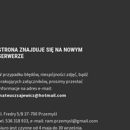
STRONA ZNAJDUJE SIĘ NA NOWYM
SERWERZE
 przypadku błędów, niespójności zdjęć, bądź
rakujących załączników, prosimy przesłać
nformacje na adres e-mail:
mateuszsajewicz@hotmail.com
l. Fredry 5/8 37-700 Przemyśl
el. 536 318 933, e-mail: ram.przemysl@gmail.com
iuro jest czynne od 4 maja do 30 września.