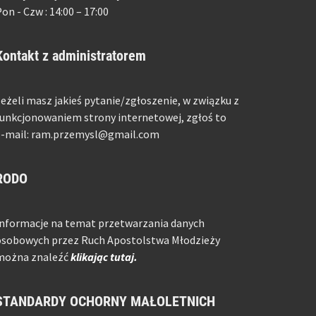
on - Czw : 14:00 – 17:00
Kontakt z administratorem
eżeli masz jakieś pytanie/zgłoszenie, w związku z
unkcjonowaniem strony internetowej, zgłoś to
e-mail: ram.przemysl@gmail.com
RODO
Informacje na temat przetwarzania danych
osobowych przez Ruch Apostolstwa Młodzieży
można znaleźć
klikając tutaj.
STANDARDY OCHORNY MAŁOLETNICH