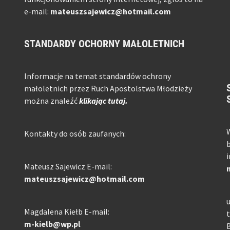
e-mail:
mateuszsajewicz@hotmail.com
STANDARDY OCHORNY MAŁOLETNICH
Informacje na temat standardów ochrony
małoletnich przez Ruch Apostolstwa Młodzieży
można znaleźć
klikając tutaj.
W
Kontakty do osób zaufanych:
b
i
Mateusz Sajewicz E-mail:
mateuszsajewicz@hotmail.com
u
Magdalena Kiełb E-mail:
t
m-kielb@wp.pl
B