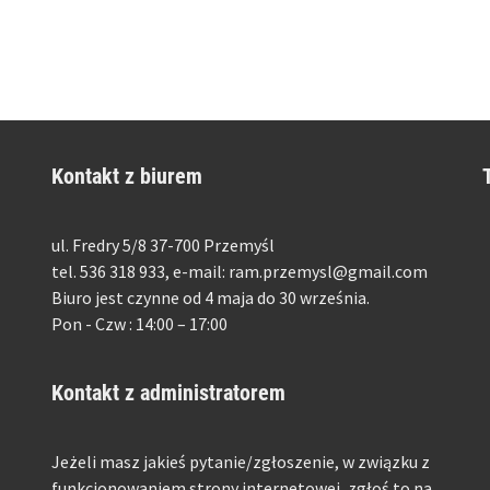
Kontakt z biurem
ul. Fredry 5/8 37-700 Przemyśl
tel. 536 318 933, e-mail: ram.przemysl@gmail.com
Biuro jest czynne od 4 maja do 30 września.
Pon - Czw : 14:00 – 17:00
Kontakt z administratorem
Jeżeli masz jakieś pytanie/zgłoszenie, w związku z
funkcjonowaniem strony internetowej, zgłoś to na