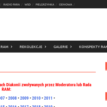
RADIO FARA
WSD
PIELGRZYMKA
ODNOWA
 RAM
REKOLEKCJE
GALERIE
KONSPEKTY RA
ach Diakonii zwoływanych przez Moderatora lub Rada
RAM:
007
•
2008
•
2009
•
2010
•
2011
•
015
•
2016
•
2017
•
2018
•
2019
•