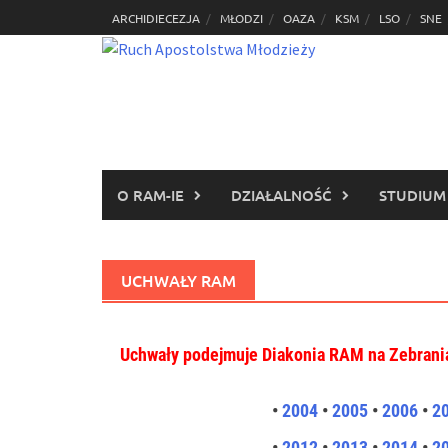
Skip
ARCHIDIECEZJA
MŁODZI
OAZA
KSM
LSO
SNE
to
content
O RAM-IE
DZIAŁALNOŚĆ
STUDIUM
UCHWAŁY RAM
Uchwały podejmuje Diakonia RAM na Zebrani
•
2004
•
2005
•
2006
•
2
•
2012
•
2013
•
2014
•
2