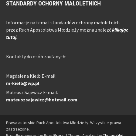
STANDARDY OCHORNY MAŁOLETNICH
Informacje na temat standardów ochrony małoletnich
przez Ruch Apostolstwa Młodzieży można znaleźć
klikając
tutaj.
Kontakty do osób zaufanych:
Magdalena Kiełb E-mail:
m-kielb@wp.pl
Mateusz Sajewicz E-mail:
mateuszsajewicz@hotmail.com
Prawa autorskie Ruch Apostolstwa Młodzieży. Wszystkie prawa
zastrzeżone.
Proudly powered by
WordPress
.
|
Theme: Awaken by
ThemezHut
.