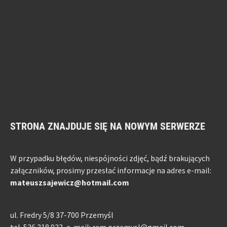
STRONA ZNAJDUJE SIĘ NA NOWYM SERWERZE
W przypadku błędów, niespójności zdjęć, bądź brakujących
załączników, prosimy przesłać informacje na adres e-mail:
mateuszsajewicz@hotmail.com
ul. Fredry 5/8 37-700 Przemyśl
tel. 536 318 933, e-mail: ram.przemysl@gmail.com