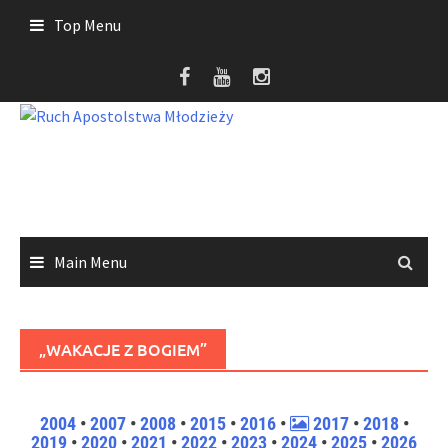
Skip
Top Menu
to
content
Main Menu
„WAKACJE Z BOGIEM”
2004
•
2007
•
2008
•
2015
•
2016
•
2017
•
2018
•
2019
•
2020
•
2021
•
2022
•
2023
•
2024
•
2025
•
2026