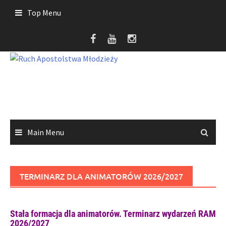
Skip
Top Menu
to
content
Main Menu
TERMINARZ DLA ANIMATORÓW 2026/2027
Stała formacja dla animatorów. Terminarz wydarzeń RAM
2026/2027