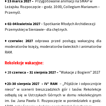
♦
13 marca
2027 –
Przygotowanie animacji na SMAP w
Leżajsku. Rozpoczęcie – godz. 10:00, Collegium Marianum –
Przemyśl.
♦ 02-04 kwietnia 2027
– Spotkanie Młodych Archidiecezji
Przemyskiej w Sieniawie– dla chętnych.
♦
czerwiec 2027
odprawa przed posługą wakacyjną dla
moderatorów księży, moderatorów świeckich i animatorów
RAM.
Rekolekcje wakacyjne:
♦
28
czerwca – 31 sierpnia 2027 –
”Wakacje z Bogiem” 2027
♦
23-30 sierpnia 2027 –
IV
°
RAM
– „Pójdźcie i odpocznijcie
nieco” w scenerii bieszczadzkich gór i lasów. Rekolekcje
odbędą się w Ustrzykach Górnych w domu rekolekcyjnym
im. św. Jana Pawła II. Rozpoczęcie w poniedziałek o godz.