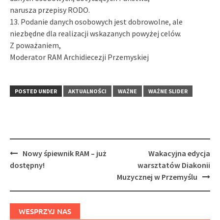
narusza przepisy RODO.
13. Podanie danych osobowych jest dobrowolne, ale
niezbędne dla realizacji wskazanych powyżej celów.
Z poważaniem,
Moderator RAM Archidiecezji Przemyskiej
POSTED UNDER
AKTUALNOŚCI
WAŻNE
WAŻNE SLIDER
Post
Nowy śpiewnik RAM – już
Wakacyjna edycja
navigation
dostępny!
warsztatów Diakonii
Muzycznej w Przemyślu
WESPRZYJ NAS