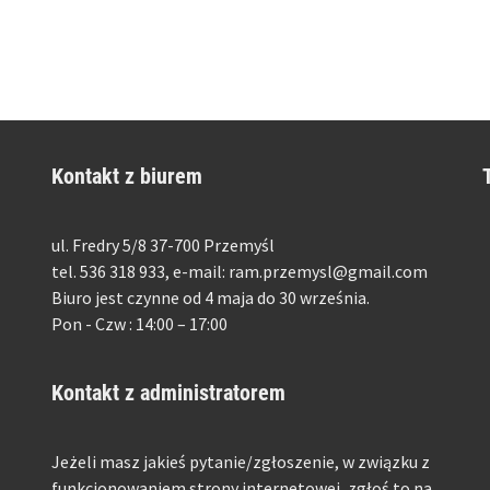
Kontakt z biurem
ul. Fredry 5/8 37-700 Przemyśl
tel. 536 318 933, e-mail: ram.przemysl@gmail.com
Biuro jest czynne od 4 maja do 30 września.
Pon - Czw : 14:00 – 17:00
Kontakt z administratorem
Jeżeli masz jakieś pytanie/zgłoszenie, w związku z
funkcjonowaniem strony internetowej, zgłoś to na