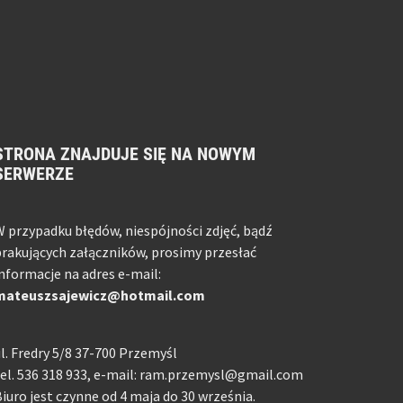
STRONA ZNAJDUJE SIĘ NA NOWYM
SERWERZE
 przypadku błędów, niespójności zdjęć, bądź
rakujących załączników, prosimy przesłać
nformacje na adres e-mail:
mateuszsajewicz@hotmail.com
l. Fredry 5/8 37-700 Przemyśl
el. 536 318 933, e-mail: ram.przemysl@gmail.com
iuro jest czynne od 4 maja do 30 września.