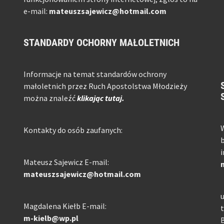
e-mail:
mateuszsajewicz@hotmail.com
STANDARDY OCHORNY MAŁOLETNICH
Informacje na temat standardów ochrony
małoletnich przez Ruch Apostolstwa Młodzieży
można znaleźć
klikając tutaj.
W
Kontakty do osób zaufanych:
b
i
Mateusz Sajewicz E-mail:
mateuszsajewicz@hotmail.com
u
Magdalena Kiełb E-mail:
t
m-kielb@wp.pl
B