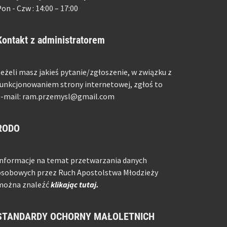
on - Czw : 14:00 – 17:00
Kontakt z administratorem
eżeli masz jakieś pytanie/zgłoszenie, w związku z
unkcjonowaniem strony internetowej, zgłoś to
e-mail: ram.przemysl@gmail.com
RODO
Informacje na temat przetwarzania danych
osobowych przez Ruch Apostolstwa Młodzieży
można znaleźć
klikając tutaj.
STANDARDY OCHORNY MAŁOLETNICH