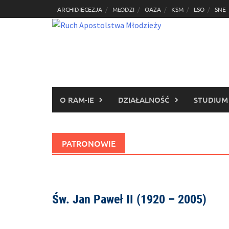
Skip
ARCHIDIECEZJA
MŁODZI
OAZA
KSM
LSO
SNE
to
content
O RAM-IE
DZIAŁALNOŚĆ
STUDIUM
PATRONOWIE
Św. Jan Paweł II (1920 – 2005)