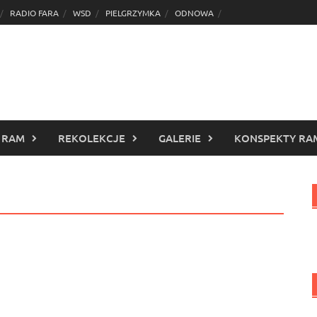
RADIO FARA
WSD
PIELGRZYMKA
ODNOWA
 RAM
REKOLEKCJE
GALERIE
KONSPEKTY RA