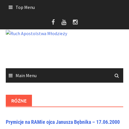
Skip
Top Menu
to
content
Main Menu
RÓŻNE
Prymicje na RAMie ojca Janusza Bębnika – 17.06.2000