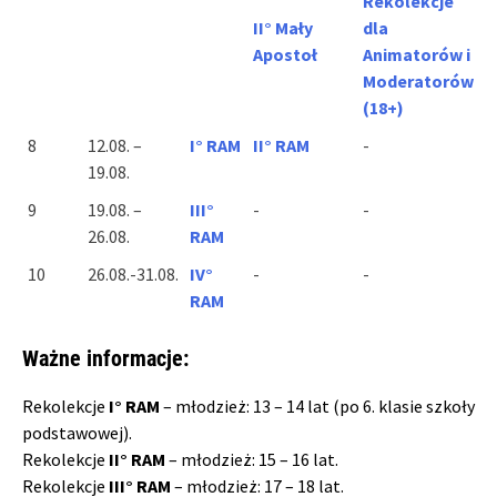
Rekolekcje
II° Mały
dla
Apostoł
Animatorów i
Moderatorów
(18+)
8
12.08. –
I° RAM
II° RAM
-
19.08.
9
19.08. –
III°
-
-
26.08.
RAM
10
26.08.-31.08.
IV°
-
-
RAM
Ważne informacje:
Rekolekcje
I
°
RAM
– młodzież: 13 – 14 lat (po 6. klasie szkoły
podstawowej).
Rekolekcje
II
°
RAM
– młodzież: 15 – 16 lat.
Rekolekcje
III
°
RAM
– młodzież: 17 – 18 lat.