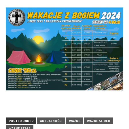
POSTED UNDER
AKTUALNOŚCI
WAŻNE
WAŻNE SLIDER
WAŻNE STAŁE