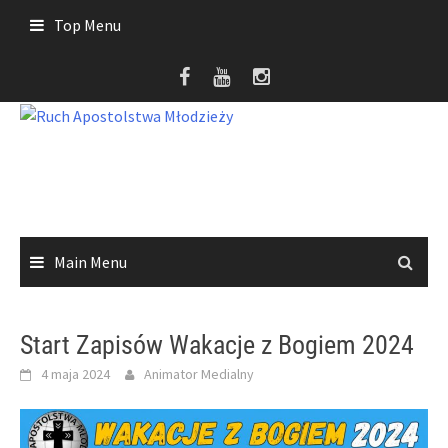
Skip
Top Menu
to
content
Main Menu
Start Zapisów Wakacje z Bogiem 2024
4 maja 2024
Animator Medialny