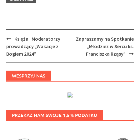
Post
Księża i Moderatorzy
Zapraszamy na Spotkanie
navigation
prowadzący „Wakacje z
„Młodzież w Sercu ks.
Bogiem 2024”
Franciszka Rząsy”
WESPRZYJ NAS
PRZEKAŻ NAM SWOJE 1,5% PODATKU