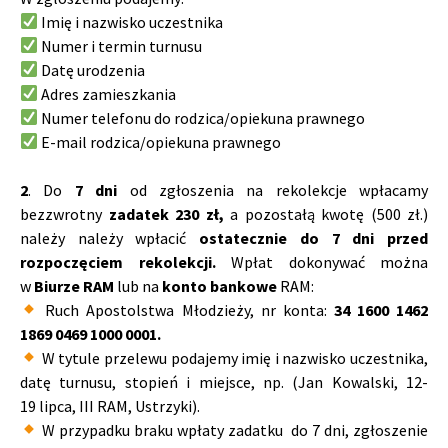
Imię i nazwisko uczestnika
Numer i termin turnusu
Datę urodzenia
Adres zamieszkania
Numer telefonu do rodzica/opiekuna prawnego
E-mail rodzica/opiekuna prawnego
2
. Do
7 dni
od zgłoszenia na rekolekcje wpłacamy
bezzwrotny
zadatek 230 zł,
a pozostałą kwotę (500 zł.)
należy należy wpłacić
ostatecznie do 7 dni przed
rozpoczęciem rekolekcji.
Wpłat dokonywać można
w
Biurze RAM
lub na
konto bankowe
RAM:
Ruch Apostolstwa Młodzieży, n
r konta:
34 1600 1462
1869 0469 1000 0001.
W tytule przelewu podajemy imię i nazwisko uczestnika,
datę turnusu, stopień i miejsce, np. (Jan Kowalski, 12-
19 lipca, III RAM, Ustrzyki).
W przypadku braku wpłaty zadatku do 7 dni, zgłoszenie