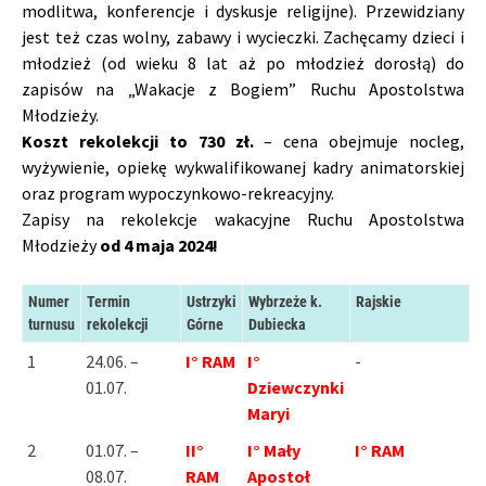
modlitwa, konferencje i dyskusje religijne). Przewidziany
jest też czas wolny, zabawy i wycieczki. Zachęcamy dzieci i
młodzież (od wieku 8 lat aż po młodzież dorosłą) do
zapisów na „Wakacje z Bogiem” Ruchu Apostolstwa
Młodzieży.
Koszt rekolekcji to 730 zł.
– cena obejmuje nocleg,
wyżywienie, opiekę wykwalifikowanej kadry animatorskiej
oraz program wypoczynkowo-rekreacyjny.
Zapisy na rekolekcje wakacyjne Ruchu Apostolstwa
Młodzieży
od 4 maja 2024!
Numer
Termin
Ustrzyki
Wybrzeże k.
Rajskie
turnusu
rekolekcji
Górne
Dubiecka
1
24.06. –
I° RAM
I°
-
01.07.
Dziewczynki
Maryi
2
01.07. –
II°
I° Mały
I° RAM
08.07.
RAM
Apostoł