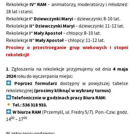
Rekolekcje
IV
°
RAM
– animatorzy, moderatorzy i młodzież:
18 lat i starsi.
Rekolekcje
I
°
Dziewczynki Maryi
– dziewczynki: 8-10 lat.
Rekolekcje
II° Dziewczynki Maryi
– dziewczynki: 11-12 lat.
Rekolekcje
I° Mały Apostoł
– chłopcy: 8-10 lat.
Rekolekcje
II° Mały Apostoł
– chłopcy: 11-12 lat.
Prosimy o przestrzeganie grup wiekowych i stopni
rekolekcji!
1
. Zgłoszenia na rekolekcje przyjmujemy od dnia
4 maja
2024
roku do wyczerpania miejsc:
Poprzez formularz
dostępny w powyższej tabelce
rekolekcyjnej
(prosimy kliknąć w wybrany turnus)
Telefonicznie w godzinach pracy Biura RAM:
Tel.: 536 318 933.
W biurze RAM
(Przemyśl, ul. Fredry 5/7). Pon.-Czw.: godz.
00
00
14
– 17
W zgłoszeniu podajemy: