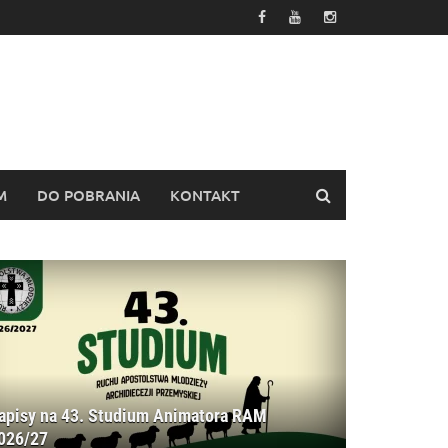
M
DO POBRANIA
KONTAKT
apisy na 43. Studium Animatora RAM
026/27