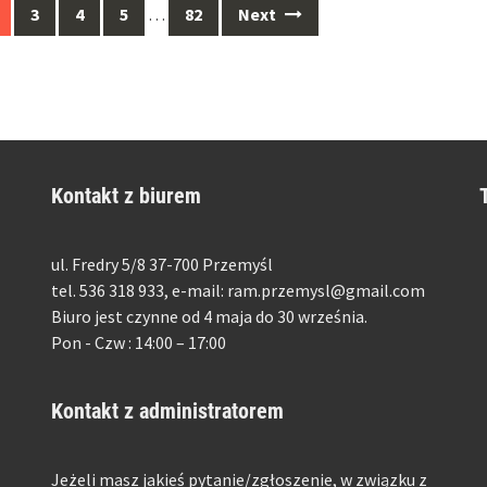
3
4
5
…
82
Next
Kontakt z biurem
ul. Fredry 5/8 37-700 Przemyśl
tel. 536 318 933, e-mail: ram.przemysl@gmail.com
Biuro jest czynne od 4 maja do 30 września.
Pon - Czw : 14:00 – 17:00
Kontakt z administratorem
Jeżeli masz jakieś pytanie/zgłoszenie, w związku z