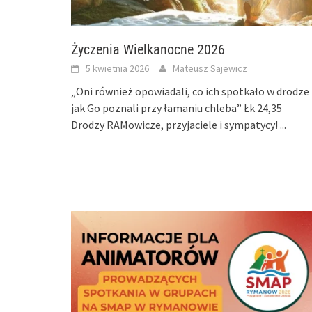
Życzenia Wielkanocne 2026
5 kwietnia 2026
Mateusz Sajewicz
„Oni również opowiadali, co ich spotkało w drodze 
jak Go poznali przy łamaniu chleba” Łk 24,35
Drodzy RAMowicze, przyjaciele i sympatycy!
...