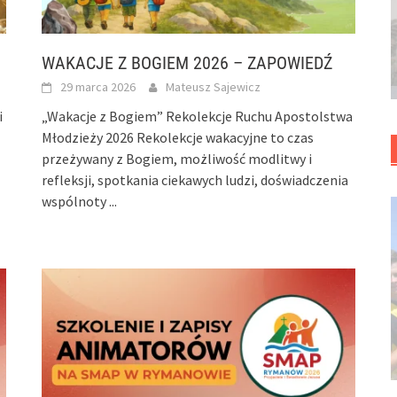
WAKACJE Z BOGIEM 2026 – ZAPOWIEDŹ
29 marca 2026
Mateusz Sajewicz
i
„Wakacje z Bogiem” Rekolekcje Ruchu Apostolstwa
Młodzieży 2026 Rekolekcje wakacyjne to czas
przeżywany z Bogiem, możliwość modlitwy i
refleksji, spotkania ciekawych ludzi, doświadczenia
wspólnoty
...