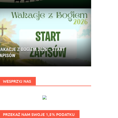
AKACJE Z BOGIEM 2026 – START
APISÓW
WESPRZYJ NAS
PRZEKAŻ NAM SWOJE 1,5% PODATKU