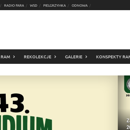
RADIO FARA
WSD
PIELGRZYMKA
ODNOWA
 RAM
REKOLEKCJE
GALERIE
KONSPEKTY RA
Z
2